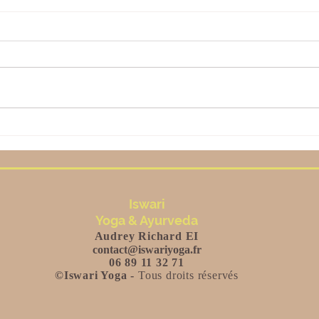
Indian diaries
Retr
accu
Iswari
Yoga & Ayurveda
Audrey Richard EI
contact@iswariyo
ga.fr
06 89 11 32 71
©Iswari Yoga -
Tous droits réservés