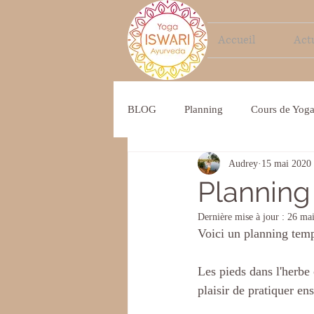
Accueil
Actu
BLOG
Planning
Cours de Yog
Audrey
15 mai 2020
Inde
Planning
Dernière mise à jour :
26 ma
Voici un planning tempo
Les pieds dans l'herbe
plaisir de pratiquer en