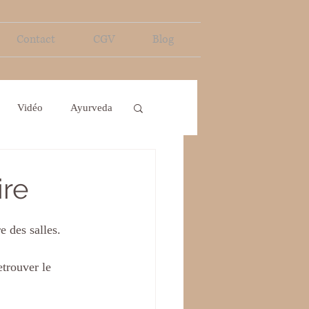
Contact
CGV
Blog
Vidéo
Ayurveda
ire
e des salles.
trouver le 