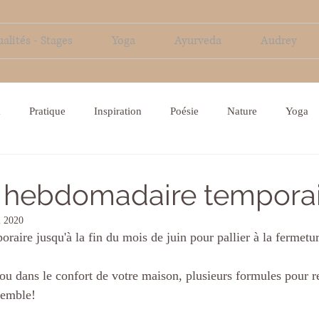
alités - Stages
Yoga
Ayurveda
Audrey
a
Pratique
Inspiration
Poésie
Nature
Yoga
 hebdomadaire tempora
i 2020
raire jusqu'à la fin du mois de juin pour pallier à la fermetur
 ou dans le confort de votre maison, plusieurs formules pour re
semble!