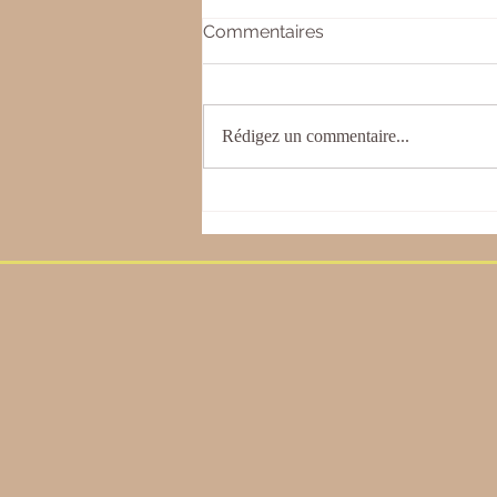
Commentaires
Rédigez un commentaire...
Journée Yoga & Ayurveda :
l'automne