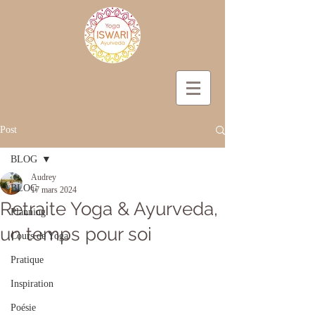
Post
BLOG
Audrey
BLOG
17 mars 2024
Retraite Yoga & Ayurveda,
Planning
un temps pour soi
Cours de Yoga
Pratique
Inspiration
Poésie