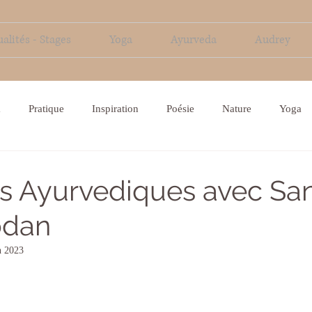
alités - Stages
Yoga
Ayurveda
Audrey
a
Pratique
Inspiration
Poésie
Nature
Yoga
s Ayurvediques avec Sa
odan
n 2023