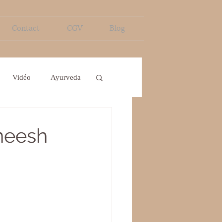
Contact
CGV
Blog
Vidéo
Ayurveda
neesh