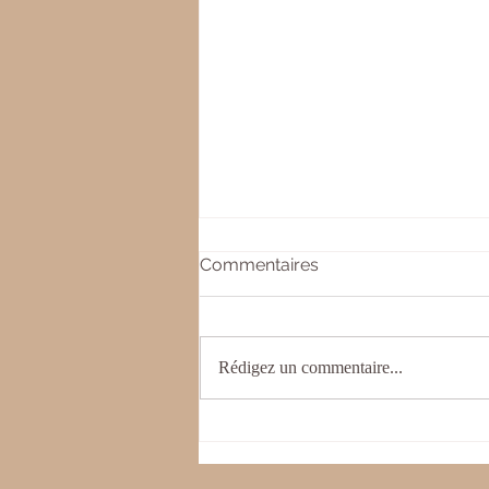
Commentaires
Rédigez un commentaire...
Journée Yoga & Ayurveda :
l'automne