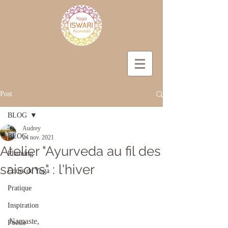
Post
BLOG
Audrey
BLOG
24 nov. 2021
Atelier "Ayurveda au fil des
Planning
saisons" : l'hiver
Cours de Yoga
Pratique
Inspiration
Namaste,
Poésie