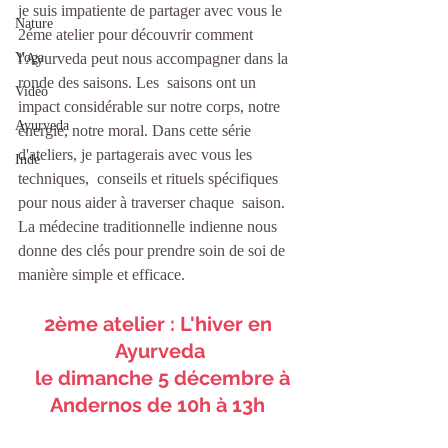
je suis impatiente de partager avec vous le 
Nature
2éme atelier pour découvrir comment 
Yoga
l'Ayurveda peut nous accompagner dans la 
ronde des saisons. Les  saisons ont un 
Vidéo
impact considérable sur notre corps, notre 
Ayurveda
énergie, notre moral. Dans cette série 
d'ateliers, je partagerais avec vous les 
Inde
techniques,  conseils et rituels spécifiques 
pour nous aider à traverser chaque  saison. 
La médecine traditionnelle indienne nous 
donne des clés pour prendre soin de soi de 
manière simple et efficace. 
2ème atelier : L'hiver en 
Ayurveda
  le dimanche 5 décembre à 
Andernos de 10h à 13h 